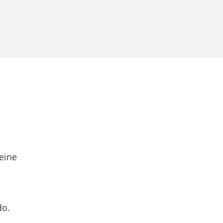
eine
do.