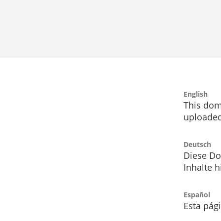
English
This dom
uploaded
Deutsch
Diese Do
Inhalte h
Español
Esta pág